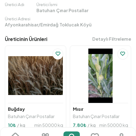
Üretici Adı
Üretici İsmi
Batuhan Çınar Postallar
Üretici Adresi
Afyonkarahisar/Emirdağ Toklucak Köyü
Üreticinin Ürünleri
Detaylı Filtreleme
Buğday
Mısır
Batuhan Çınar Postallar
Batuhan Çınar Postallar
min 50000 kg
min 50000 kg
10
₺
/ kg
7.80
₺
/ kg