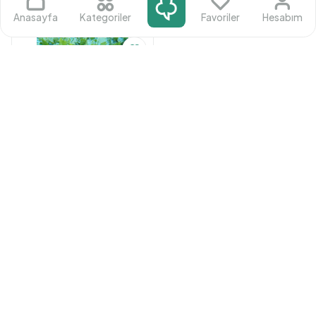
Ürünü İncele
Ürünü İncele
Anasayfa
Kategoriler
Favoriler
Hesabım
Pancar
Batuhan Çınar Postallar
min 50000 kg
5.50
₺
/ kg
Ürünü İncele