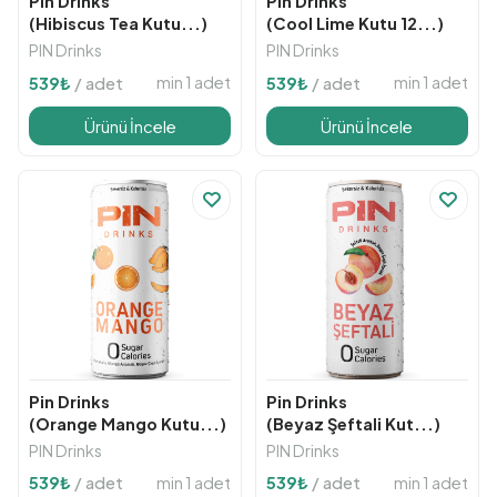
Pin Drinks
Pin Drinks
(Hibiscus Tea Kutu...)
(Cool Lime Kutu 12...)
PIN Drinks
PIN Drinks
min 1 adet
min 1 adet
539
₺
/ adet
539
₺
/ adet
Ürünü İncele
Ürünü İncele
Pin Drinks
Pin Drinks
(Orange Mango Kutu...)
(Beyaz Şeftali Kut...)
PIN Drinks
PIN Drinks
min 1 adet
min 1 adet
539
₺
/ adet
539
₺
/ adet