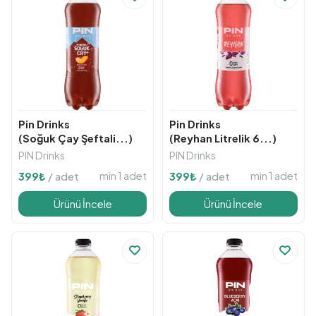
Pin Drinks
Pin Drinks
(Soğuk Çay Şeftali...)
(Reyhan Litrelik 6...)
PIN Drinks
PIN Drinks
min 1 adet
min 1 adet
399
₺
/ adet
399
₺
/ adet
Ürünü İncele
Ürünü İncele