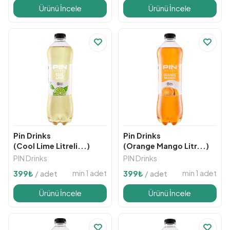
Ürünü İncele
Ürünü İncele
Pin Drinks
Pin Drinks
(Cool Lime Litreli...)
(Orange Mango Litr...)
PIN Drinks
PIN Drinks
min 1 adet
min 1 adet
399
₺
/ adet
399
₺
/ adet
Ürünü İncele
Ürünü İncele