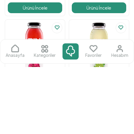
Ürünü İncele
Ürünü İncele
Anasayfa
Kategoriler
Favoriler
Hesabım
Pin Drinks
Pin Drinks
(Hibiscus Tea Cam ...)
(Cool Lime Cam 12x...)
PIN Drinks
PIN Drinks
min 1 adet
min 1 adet
659
₺
/ adet
659
₺
/ adet
Ürünü İncele
Ürünü İncele