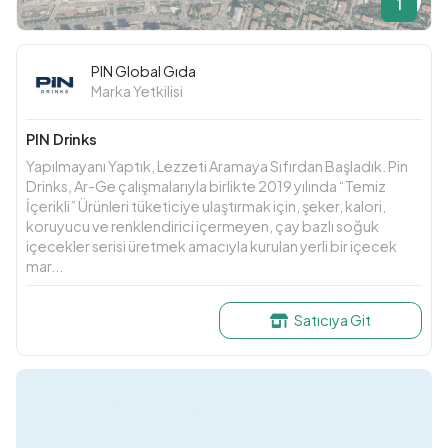
1
PIN Global Gıda
Marka Yetkilisi
PIN Drinks
Yapılmayanı Yaptık, Lezzeti Aramaya Sıfırdan Başladık. Pin
Drinks, Ar-Ge çalışmalarıyla birlikte 2019 yılında “Temiz
İçerikli” Ürünleri tüketiciye ulaştırmak için, şeker, kalori,
koruyucu ve renklendirici içermeyen, çay bazlı soğuk
içecekler serisi üretmek amacıyla kurulan yerli bir içecek
mar...
Satıcıya Git