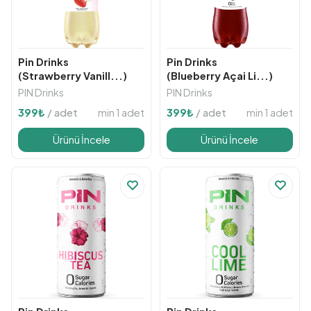
Pin Drinks
Pin Drinks
(Strawberry Vanill...)
(Blueberry Açai Li...)
PIN Drinks
PIN Drinks
min 1 adet
min 1 adet
399
₺
/ adet
399
₺
/ adet
Ürünü İncele
Ürünü İncele