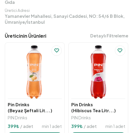
Gıda
Üretici Adresi
Yamanevler Mahallesi, Sanayi Caddesi, NO: 54/6 B Blok,
Ümraniye/İstanbul
Üreticinin Ürünleri
Detaylı Filtreleme
Pin Drinks
Pin Drinks
(Beyaz Şeftali Lit...)
(Hibiscus Tea Litr...)
PIN Drinks
PIN Drinks
min 1 adet
min 1 adet
399
₺
/ adet
399
₺
/ adet