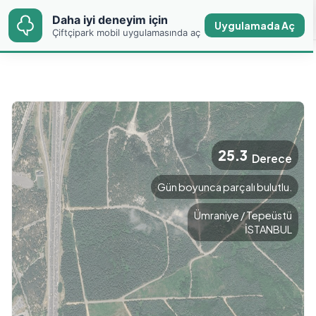
Daha iyi deneyim için
Daha iyi deneyim için
PIN Global Gıda
Uygulamada Aç
Uygulamada Aç
Çiftçipark mobil uygulamasında aç
Çiftçipark mobil uygulamasında aç
25.3
Derece
Gün boyunca parçalı bulutlu.
Ümraniye / Tepeüstü
İSTANBUL