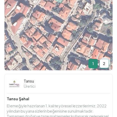
1
2
Tansu
Üretici
Tansu Şahal
El emeğiyle hazırlanan 1. kalite yöresel lezzetlerimiz, 2022
yılından bu yana sizlerin beğenisine sunulmaktadır.
Tamamen doğal ve taze malzemeler kullanarak geleneksel