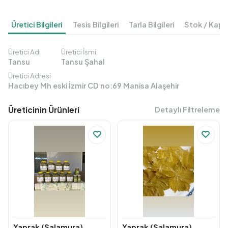
Üretici Bilgileri
Tesis Bilgileri
Tarla Bilgileri
Stok / Kapa
Üretici Adı
Üretici İsmi
Tansu
Tansu Şahal
Üretici Adresi
Hacıbey Mh eski İzmir CD no:69 Manisa Alaşehir
Üreticinin Ürünleri
Detaylı Filtreleme
Yaprak (Salamura)
Yaprak (Salamura)