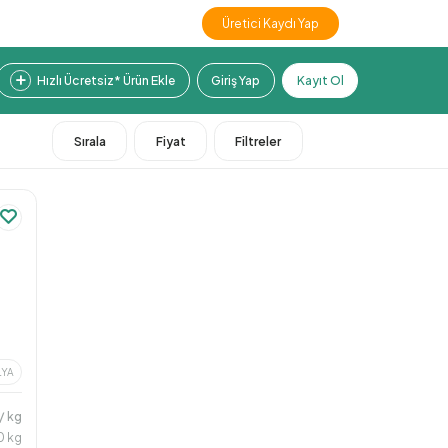
Üretici Kaydı Yap
Hızlı Ücretsiz* Ürün Ekle
Giriş Yap
Kayıt Ol
Sırala
Fiyat
Filtreler
LYA
/ kg
0 kg