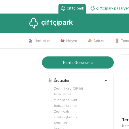
çiftçipark
çiftçipark pazaryer
çiftçipark
Üreticiler
Meyve
Sebze
Teme
Harita Görünümü
Üreticiler
Zeytinli Keçi Çiftliği
Tansu Şahal
Mine Şahal Kurt
Trabzon Ürünleri
Zeytindalı
Emel Zeytincilik
Ter
Arda Türk
Kar
Nutruit