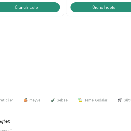
Ürünü İncele
Ürünü İncele
reticiler
Meyve
Sebze
Temel Gıdalar
Süt 
Keşfet
icimiz Olun