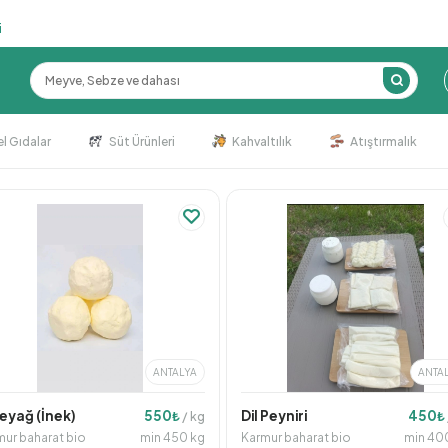
i
l Gıdalar
Süt Ürünleri
Kahvaltılık
Atıştırmalık
ANTALYA
ANTA
eyağ (İnek)
550
Dil Peyniri
450
₺
/ kg
₺
mur baharat bio
min 450 kg
Karmur baharat bio
min 40