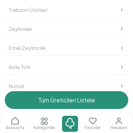
Trabzon Ürünleri
Süt Ürünleri
Zeytindalı
Kahvaltılık
Emel Zeytincilik
Atıştırmalık
Arda Türk
Nutruit
Tüm Üreticileri Listele
Mustafa Fahri Akdeniz
Arif Çakır
Anasayfa
Kategoriler
Favoriler
Hesabım