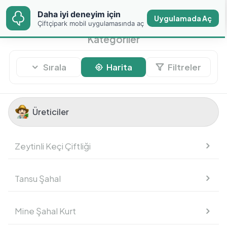
Daha iyi deneyim için
Daha iyi deneyim için
Uygulamada Aç
Uygulamada Aç
Çiftçipark mobil
Çiftçipark mobil uygulamasında aç
uygulamasında aç
Kategoriler
Sırala
Harita
Filtreler
Üreticiler
Üreticiler
Zeytinli Keçi Çiftliği
Meyve
Tansu Şahal
Sebze
Mine Şahal Kurt
Temel Gıdalar